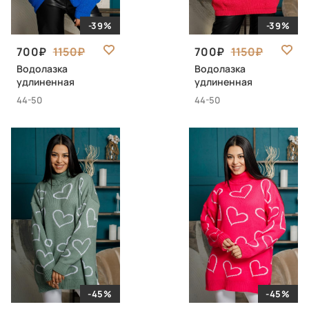
-39%
-39%
700
1150
700
1150
Водолазка
Водолазка
удлиненная
удлиненная
44-50
44-50
-45%
-45%