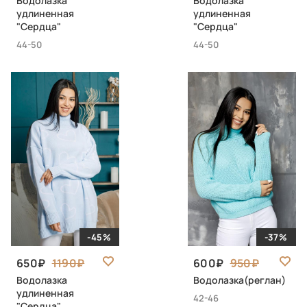
Водолазка
Водолазка
удлиненная
удлиненная
"Сердца"
"Сердца"
44-50
44-50
-45%
-37%
650
1190
600
950
Водолазка
Водолазка(реглан)
удлиненная
42-46
"Сердца"