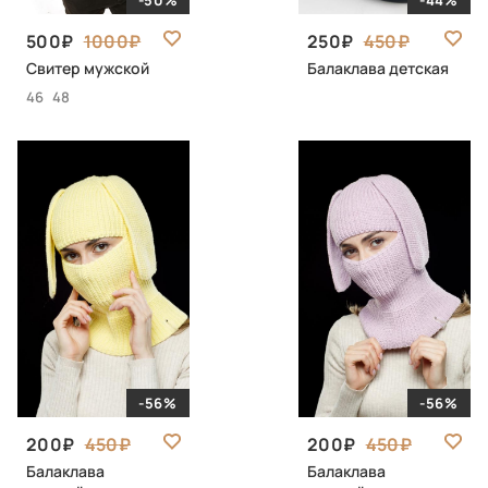
-50%
-44%
500
1000
250
450
Свитер мужской
Балаклава детская
46
48
-56%
-56%
200
450
200
450
Балаклава
Балаклава