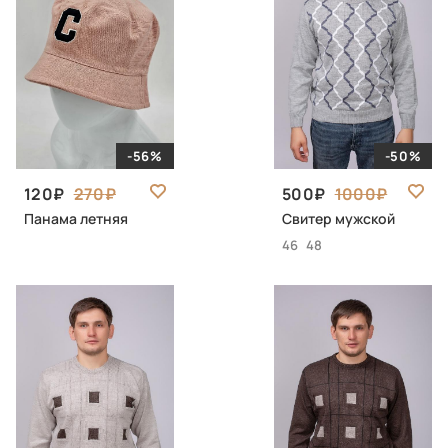
-56%
-50%
120
270
500
1000
Панама летняя
Свитер мужской
46
48