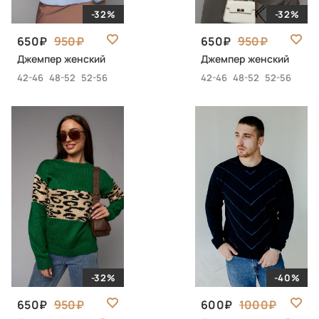
-32%
-32%
650
950
650
950
Джемпер женский
Джемпер женский
42-46
48-52
52-56
42-46
48-52
52-56
-32%
-40%
650
950
600
1000