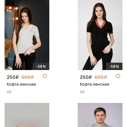
-58%
-58%
250
600
250
600
Кофта женская
Кофта женская
42
42