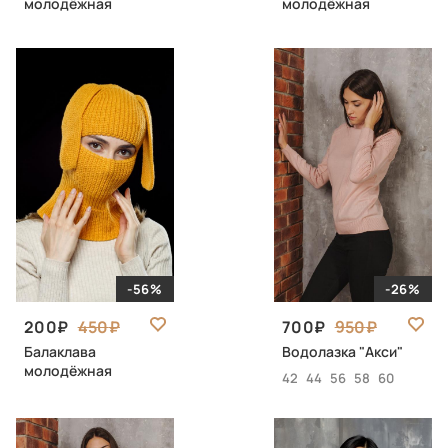
молодёжная
молодёжная
-56%
-26%
200
450
700
950
Балаклава
Водолазка "Акси"
молодёжная
42
44
56
58
60