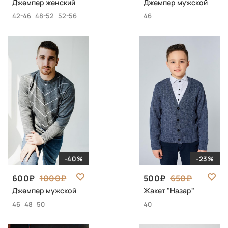
Джемпер женский
Джемпер мужской
42-46
48-52
52-56
46
-40%
-23%
600
1000
500
650
Джемпер мужской
Жакет "Назар"
46
48
50
40