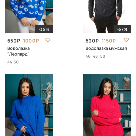
-35%
-57%
650
1000
500
1150
Водолазка
Водолазка мужская
"Леопард"
46
48
50
44-50